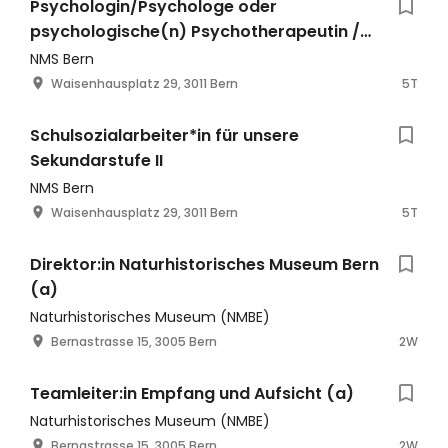
Psychologin/Psychologe oder
psychologische(n) Psychotherapeutin /
Psychotherapeuten für unsere
NMS Bern
Sekundarstufe II
Waisenhausplatz 29, 3011 Bern
5T
Schulsozialarbeiter*in für unsere
Sekundarstufe II
NMS Bern
Waisenhausplatz 29, 3011 Bern
5T
Direktor:in Naturhistorisches Museum Bern
(a)
Naturhistorisches Museum (NMBE)
Bernastrasse 15, 3005 Bern
2W
Teamleiter:in Empfang und Aufsicht (a)
Naturhistorisches Museum (NMBE)
Bernastrasse 15, 3005 Bern
2W