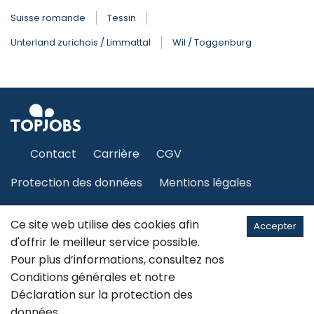
Suisse romande
Tessin
Unterland zurichois / Limmattal
Wil / Toggenburg
Contact
Carrière
CGV
Protection des données
Mentions légales
Plan du site
Ce site web utilise des cookies afin
Accepter
d'offrir le meilleur service possible.
Pour plus d’informations, consultez nos
Français
Conditions générales
et notre
Déclaration sur la
protection des
©2026 JobCloud SA
données
.