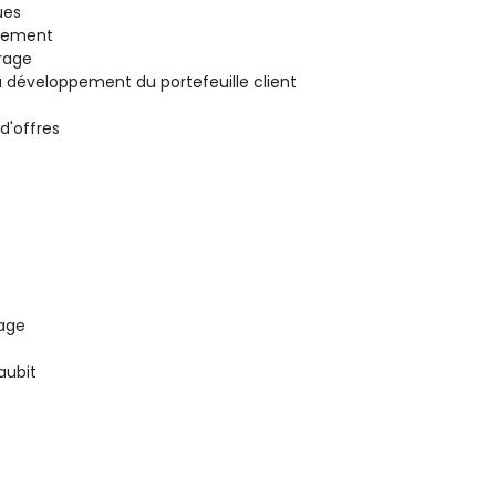
ues
inement
frage
u développement du portefeuille client
d'offres
tage
aubit