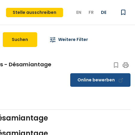
Stelle ausschreiben
EN
FR
DE
Suchen
Weitere Filter
ns - Désamiantage
Online bewerben
 Désamiantage
 Désamiantage