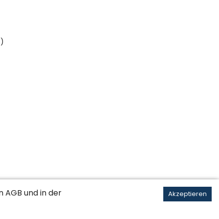
é)
en
AGB
und in der
Akzeptieren