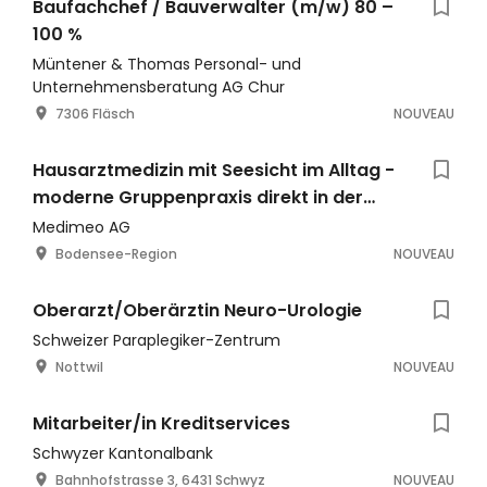
Baufachchef / Bauverwalter (m/w) 80 –
100 %
Müntener & Thomas Personal- und
Unternehmensberatung AG Chur
7306 Fläsch
NOUVEAU
Hausarztmedizin mit Seesicht im Alltag -
moderne Gruppenpraxis direkt in der
Bodensee-Region (60-100
Medimeo AG
Bodensee-Region
NOUVEAU
Oberarzt/Oberärztin Neuro-Urologie
Schweizer Paraplegiker-Zentrum
Nottwil
NOUVEAU
Mitarbeiter/in Kreditservices
Schwyzer Kantonalbank
Bahnhofstrasse 3, 6431 Schwyz
NOUVEAU